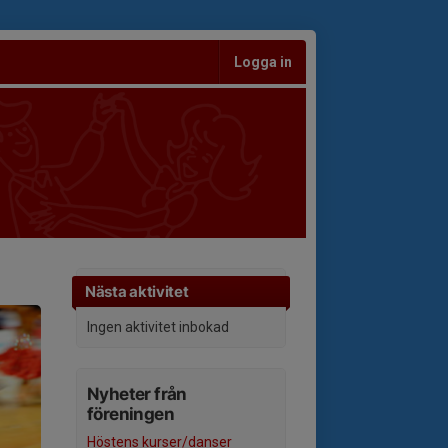
Logga in
Nästa aktivitet
Ingen aktivitet inbokad
Nyheter från
föreningen
Höstens kurser/danser