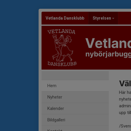
Vetlanda Dansklubb
Styrelsen
Vetlan
nybörjarbugg
Väl
Hem
Här h
Nyheter
nyhete
admini
Kalender
upp til
Bildgalleri
/Sven