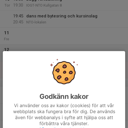
19:30
Tor
IOGT-NTO Kullgatan 8
19:45
dans med bytesring och kursinslag
20:45
NTO-lokalen
11
Fre
12
Lör
13
Sön
v.38
14
Godkänn kakor
Mån
Vi använder oss av kakor (cookies) för att vår
15
webbplats ska fungera bra för dig. De används
Tis
även för webbanalys i syfte att hjälpa oss att
förbättra våra tjänster.
16