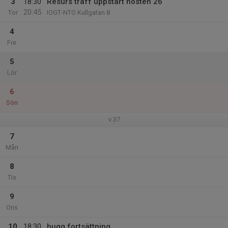
3
18:30
Resurs träff uppstart hösten 26
20:45
Tor
IOGT-NTO Kullgatan 8
4
Fre
5
Lör
6
Sön
v.37
7
Mån
8
Tis
9
Ons
10
18:30
bugg fortsättning