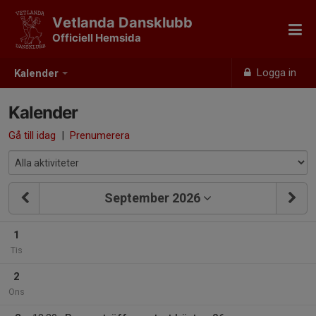
Vetlanda Dansklubb
Officiell Hemsida
Logga in
Kalender
Kalender
Gå till idag
|
Prenumerera
September 2026
1
Tis
2
Ons