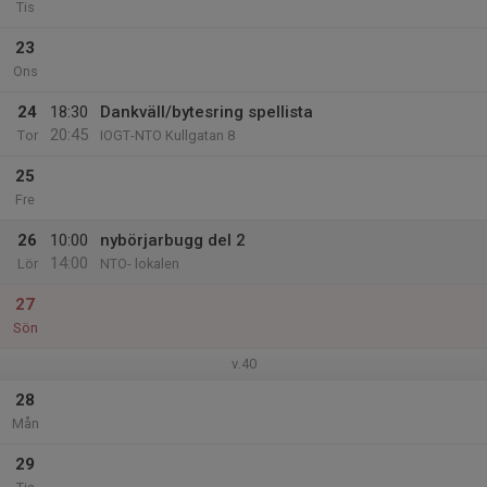
Tis
23
Ons
24
18:30
Dankväll/bytesring spellista
20:45
Tor
IOGT-NTO Kullgatan 8
25
Fre
26
10:00
nybörjarbugg del 2
14:00
Lör
NTO- lokalen
27
Sön
v.40
28
Mån
29