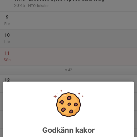
20:45
NTO-lokalen
9
Fre
10
Lör
11
Sön
v.42
12
Mån
13
Tis
14
Ons
Godkänn kakor
15
18:30
bugg kurs fortsättning