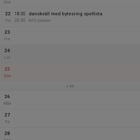
Ons
22
18:30
danskväll med bytesring spellista
20:45
Tor
NTO-lokalen
23
Fre
24
Lör
25
Sön
v.44
26
Mån
27
Tis
28