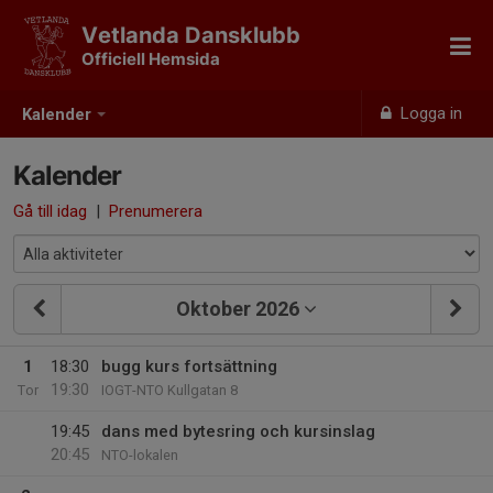
Vetlanda Dansklubb
Officiell Hemsida
Logga in
Kalender
Kalender
Gå till idag
|
Prenumerera
Oktober 2026
1
18:30
bugg kurs fortsättning
19:30
Tor
IOGT-NTO Kullgatan 8
19:45
dans med bytesring och kursinslag
20:45
NTO-lokalen