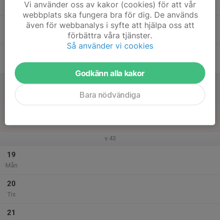
Vi använder oss av kakor (cookies) för att vår
19:30
Tor
IOGT-NTO Kullgatan 8
webbplats ska fungera bra för dig. De används
även för webbanalys i syfte att hjälpa oss att
19:45
dans med bytesring och kursinslag
förbättra våra tjänster.
20:45
NTO-lokalen
Så använder vi cookies
16
Fre
Godkänn alla kakor
17
Lör
Bara nödvändiga
18
Sön
v.43
19
Mån
20
Tis
21