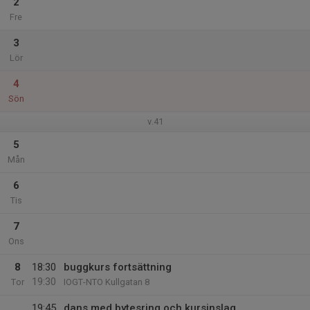
2
Fre
3
Lör
4
Sön
v.41
5
Mån
6
Tis
7
Ons
8
18:30
buggkurs fortsättning
19:30
Tor
IOGT-NTO Kullgatan 8
19:45
dans med bytesring och kursinslag