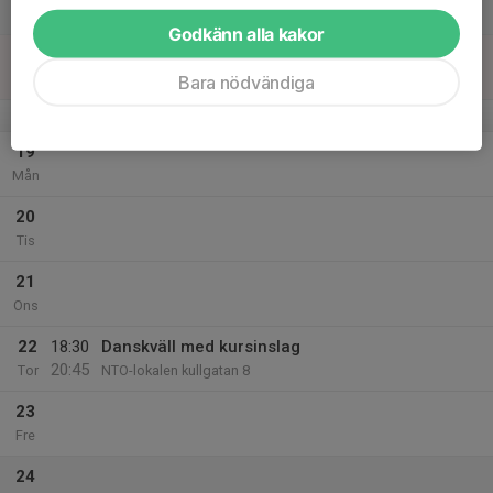
13:30
Lör
NTO-lokalen kullgatan 8
Godkänn alla kakor
18
Sön
Bara nödvändiga
v.4
19
Mån
20
Tis
21
Ons
22
18:30
Danskväll med kursinslag
20:45
Tor
NTO-lokalen kullgatan 8
23
Fre
24