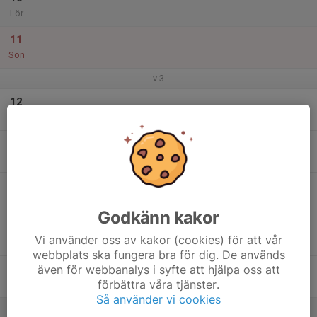
Lör
11
Sön
v.3
12
Mån
13
Tis
14
Ons
Godkänn kakor
15
18:30
Uppstart Danskväll (spellista)
Vi använder oss av kakor (cookies) för att vår
20:45
Tor
NTO-lokalen kullgatan 8
webbplats ska fungera bra för dig. De används
även för webbanalys i syfte att hjälpa oss att
16
förbättra våra tjänster.
Fre
Så använder vi cookies
17
10:00
Nybörjarbugg kurs 1-dagars