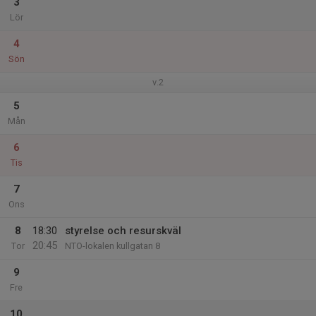
3
Lör
4
Sön
v.2
5
Mån
6
Tis
7
Ons
8
18:30
styrelse och resurskväl
20:45
Tor
NTO-lokalen kullgatan 8
9
Fre
10