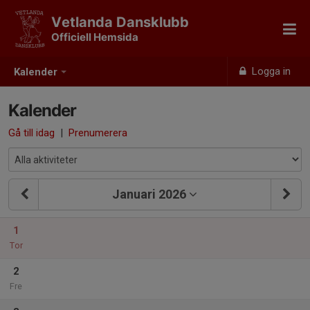
Vetlanda Dansklubb
Officiell Hemsida
Logga in
Kalender
Kalender
Gå till idag
|
Prenumerera
Januari 2026
1
Tor
2
Fre