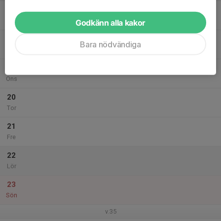
17
Mån
Godkänn alla kakor
18
Bara nödvändiga
Tis
19
Ons
20
Tor
21
Fre
22
Lör
23
Sön
v.35