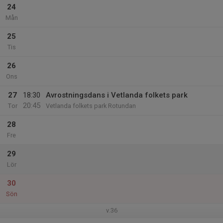
24
Mån
25
Tis
26
Ons
27
18:30
Avrostningsdans i Vetlanda folkets park
20:45
Tor
Vetlanda folkets park Rotundan
28
Fre
29
Lör
30
Sön
v.36