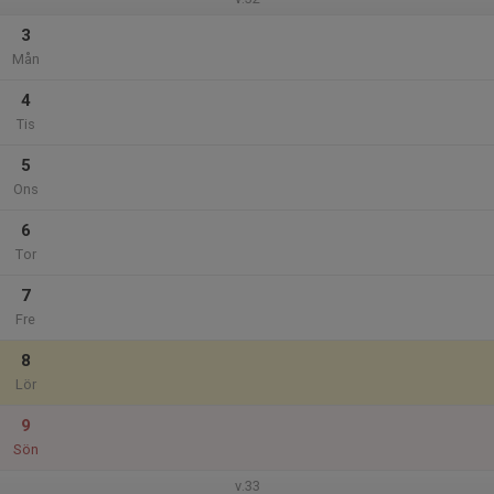
3
Mån
4
Tis
5
Ons
6
Tor
7
Fre
8
Lör
9
Sön
v.33