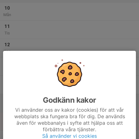
10
Mån
11
Tis
12
Ons
13
Tor
14
Fre
Godkänn kakor
15
Lör
Vi använder oss av kakor (cookies) för att vår
webbplats ska fungera bra för dig. De används
16
även för webbanalys i syfte att hjälpa oss att
Sön
förbättra våra tjänster.
v.34
Så använder vi cookies