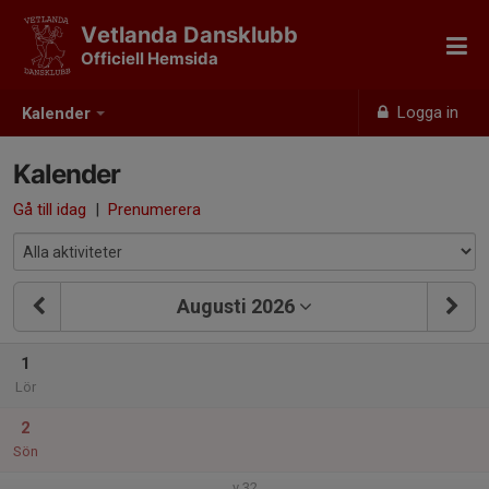
Vetlanda Dansklubb
Officiell Hemsida
Logga in
Kalender
Kalender
Gå till idag
|
Prenumerera
Augusti 2026
1
Lör
2
Sön
v.32