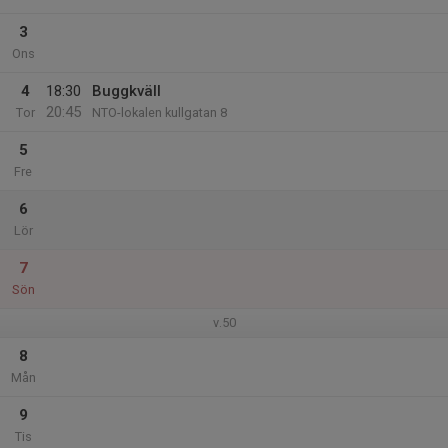
3
Ons
4
18:30
Buggkväll
20:45
Tor
NTO-lokalen kullgatan 8
5
Fre
6
Lör
7
Sön
v.50
8
Mån
9
Tis