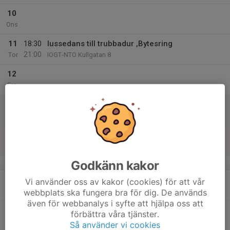
10
Ons
11
18:30
lussedans till trubbadur ,Bytesring
21:00
Tor
IOGT-NTO Kullgatan 8
12
Fre
13
Lör
14
Sön
Godkänn kakor
v.51
15
Vi använder oss av kakor (cookies) för att vår
Mån
webbplats ska fungera bra för dig. De används
även för webbanalys i syfte att hjälpa oss att
16
förbättra våra tjänster.
Tis
Så använder vi cookies