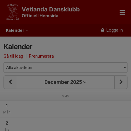
Vetlanda Dansklubb
Officiell Hemsida
Logga in
Kalender
Kalender
Gå till idag
|
Prenumerera
December 2025
v.49
1
Mån
2
Tis