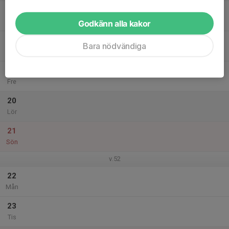
17
Ons
Godkänn alla kakor
18
Bara nödvändiga
Tor
19
Fre
20
Lör
21
Sön
v.52
22
Mån
23
Tis