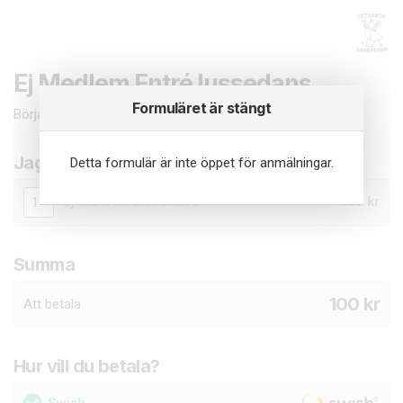
Ej Medlem Entré lussedans
Formuläret är stängt
Börja med att fylla i dina uppgifter i formuläret nedan.
Jag vill beställa
Detta formulär är inte öppet för anmälningar.
Ej Medlem Entré kurs
100 kr
Summa
100
kr
Att betala
Hur vill du betala?