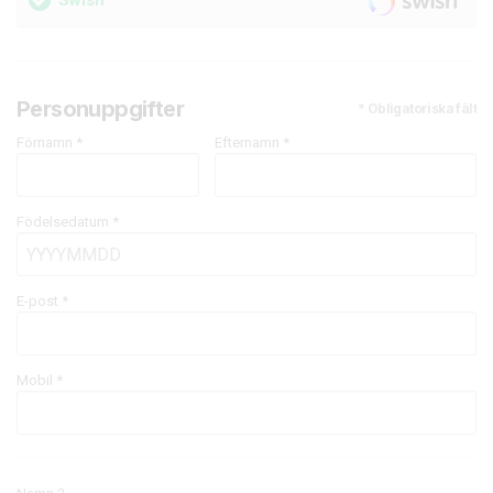
Swish
Personuppgifter
* Obligatoriska fält
Förnamn *
Efternamn *
Födelsedatum *
E-post
*
Mobil
*