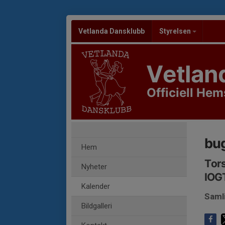
Vetlanda Dansklubb
Styrelsen
Vetlan
Officiell Hem
bug
Hem
Tors
Nyheter
IOG
Kalender
Saml
Bildgalleri