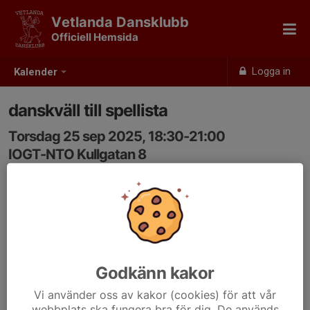
Vetlanda Dansklubb
Officiell Hemsida
Logga in
Kalender
danskväll till spellista
Torsdag 25 sep 2025, 18:30-21:00
IOGT-NTO Kullgatan 8
Samling: 18:30, IOGT-NTO-lokalen kullgatan 8
vetlanda
ingen anmälan
Godkänn kakor
Vi använder oss av kakor (cookies) för att vår
webbplats ska fungera bra för dig. De används