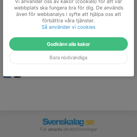
Vi använder oss av kakor (cookies) för att vår
dansgolvet.
webbplats ska fungera bra för dig. De används
även för webbanalys i syfte att hjälpa oss att
Ingen förkunskap krävs
förbättra våra tjänster.
Så använder vi cookies
70 kr för medlemmar
100 kr för icke medlemmar
Godkänn alla kakor
Obligatorisk medlemskap efter tredje kurstillfället
Bara nödvändiga
Medlemskap för 2025 kostar 200 kr
För
smarta
idrottsföreningar